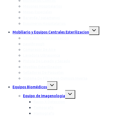
Escritorios Clinicos
Mesones Hospitalarios
Mesas Especiales
Baranda / pasamanos
Esquineros Hospitalarios
Mobiliario y Equipos Centrales Esterilizacion
Centrales de Esterilización
passthrough
Compresor De Aire
Lavadora Ultrasonica
Pistola De Lavado y Secado
Muebles Esterilizacion
Selladores De Paquetes
Sistema De Filtracion Osmosis Inversa
Equipos Biomédicos
Equipo de Imagenologia
Rayos X Deteccion
Tomografo
Mamografo