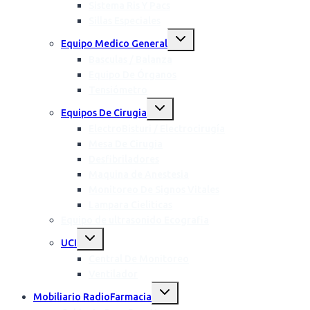
Sistema Ris Y Pacs
Sillas Especiales
Equipo Medico General
Basculas / Balanza
Equipo De Órganos
Tensiómetro
Equipos De Cirugia
ElectroBisturi / Electrocirugía
Mesa De Cirugia
Desfibriladores
Maquina de Anestesia
Monitoreo De Signos Vitales
Lampara Cieliticas
Equipo de ultrasonido Ecografia
UCI
Central De Monitoreo
Ventilador
Mobiliario RadioFarmacia