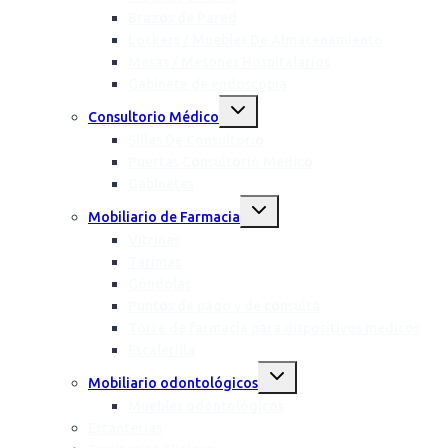
Brazos de Pared
Lockers / Muebles De Almacenamiento
Mesas / Mesones Hospitalarios
Gabinete de endoscopia
Consultorio Médico
Sillas De Consultorio
Puertas Consultorio Medico
Gabinetes
Mobiliario de Farmacia
Vitrinas
Tarimas
Góndolas
Puntos de pago y de consulta
Torre de farmacia para dispositivos medicos
Escalerilla
Mobiliario odontológicos
Muebles odontológicos
Estanterias