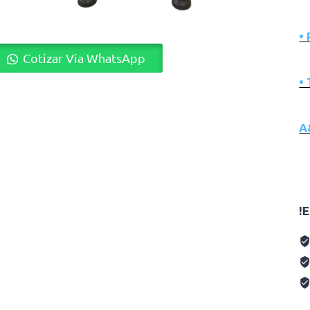
•
Cotizar Via WhatsApp
•
A
!