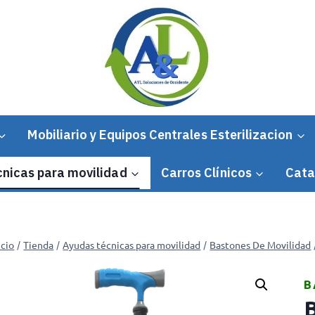
Mobiliario y Equipos Centrales Esterilizacion
nicas para movilidad
Carros Clínicos
Cata
icio
Tienda
Ayudas técnicas para movilidad
Bastones De Movilidad
/
/
/
B