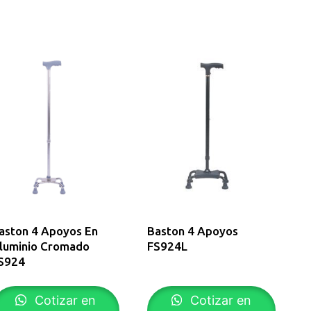
aston 4 Apoyos En
Baston 4 Apoyos
luminio Cromado
FS924L
S924
Cotizar en
Cotizar en