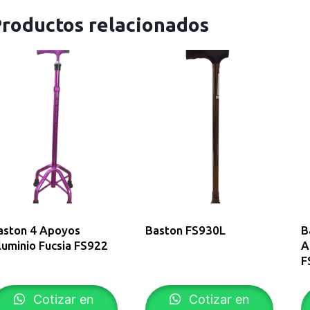
roductos relacionados
aston 4 Apoyos
Baston FS930L
B
luminio Fucsia FS922
A
F
Cotizar en
Cotizar en