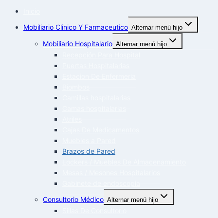
Inicio
Mobiliario Clinico Y Farmaceutico
Alternar menú hijo
Mobiliario Hospitalario
Alternar menú hijo
Recepción Para Hospital
Puertas Hospitalarias
Estacion De Enfermeria
Biombos
Camillas hospitalarias
Camas hospitalarias
Atriles
Cajas De Medicamentos
Muebles a Pared
Brazos de Pared
Lockers / Muebles De Almacenamiento
Mesas / Mesones Hospitalarios
Gabinete de endoscopia
Consultorio Médico
Alternar menú hijo
Sillas De Consultorio