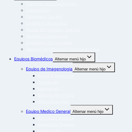
Centrales de Esterilización
passthrough
Compresor De Aire
Lavadora Ultrasonica
Pistola De Lavado y Secado
Muebles Esterilizacion
Selladores De Paquetes
Sistema De Filtracion Osmosis Inversa
Equipos Biomédicos
Alternar menú hijo
Equipo de Imagenologia
Alternar menú hijo
Rayos X Deteccion
Tomografo
Mamografo
Sistema Ris Y Pacs
Sillas Especiales
Equipo Medico General
Alternar menú hijo
Basculas / Balanza
Equipo De Órganos
Tensiómetro