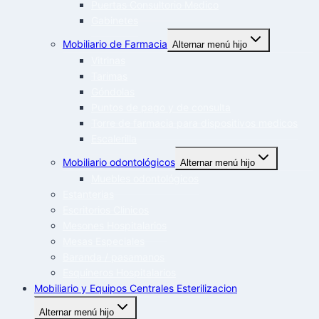
Puertas Consultorio Medico
Gabinetes
Mobiliario de Farmacia
Alternar menú hijo
Vitrinas
Tarimas
Góndolas
Puntos de pago y de consulta
Torre de farmacia para dispositivos medicos
Escalerilla
Mobiliario odontológicos
Alternar menú hijo
Muebles odontológicos
Estanterias
Escritorios Clinicos
Mesones Hospitalarios
Mesas Especiales
Baranda / pasamanos
Esquineros Hospitalarios
Mobiliario y Equipos Centrales Esterilizacion
Alternar menú hijo