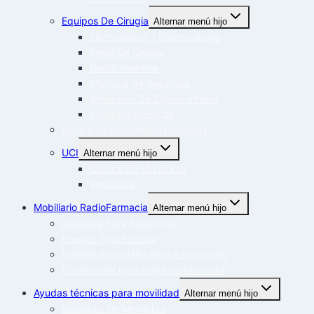
Equipos De Cirugia
Alternar menú hijo
ElectroBisturi / Electrocirugía
Mesa De Cirugia
Desfibriladores
Maquina de Anestesia
Monitoreo De Signos Vitales
Lampara Cieliticas
Equipo de ultrasonido Ecografia
UCI
Alternar menú hijo
Central De Monitoreo
Ventilador
Mobiliario RadioFarmacia
Alternar menú hijo
Gabinete Para Reactivos
Puertas Tipo Esclusa
Puertas Especiales Para Laboratorio
Contenedor para residuos plomado
Ayudas técnicas para movilidad
Alternar menú hijo
Bastones De Movilidad