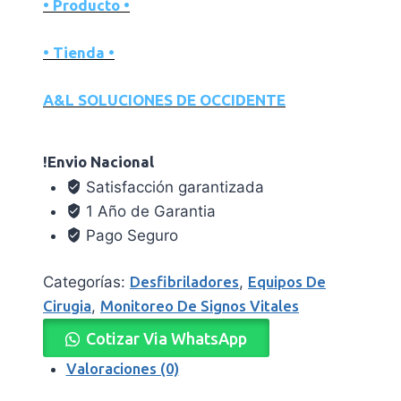
• Producto •
• Tienda •
A&L SOLUCIONES DE OCCIDENTE
!Envio Nacional
Satisfacción garantizada
1 Año de Garantia
Pago Seguro
Categorías:
Desfibriladores
,
Equipos De
Cirugia
,
Monitoreo De Signos Vitales
Cotizar Via WhatsApp
Valoraciones (0)