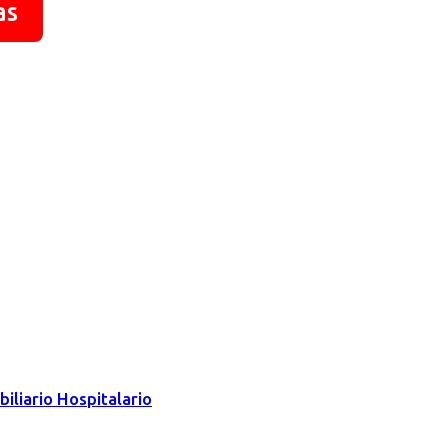
as
iliario Hospitalario