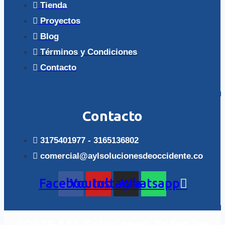
Tienda
Proyectos
Blog
Términos y Condiciones
Contacto
Contacto
3175401977 - 3165136802
comercial@aylsolucionesdeoccidente.co
Facebook
Youtube
Instagram
Whatsapp
©2025 A&L Soluciones. Todos los