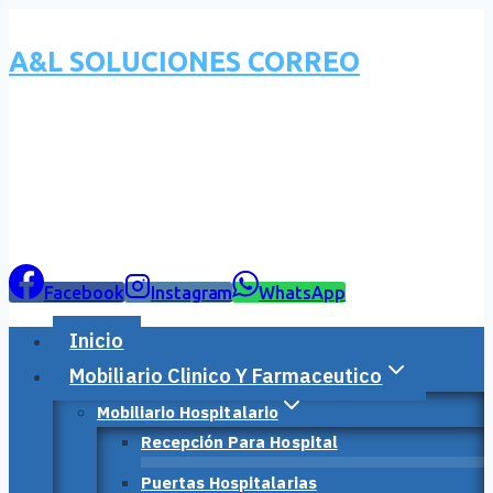
Saltar
al
A&L SOLUCIONES CORREO
contenido
Facebook
Instagram
WhatsApp
Inicio
Mobiliario Clinico Y Farmaceutico
Mobiliario Hospitalario
Recepción Para Hospital
Puertas Hospitalarias